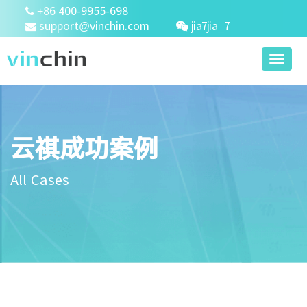
+86 400-9955-698
support@vinchin.com
jia7jia_7
Toggl
naviga
云祺成功案例
All Cases