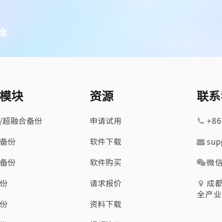
全
模块
资源
联系
/超融合备份
申请试用
+86
备份
软件下载
sup
备份
软件购买
微
份
请求报价
成
全产业
份
资料下载