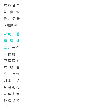
术适合窄
带宽场
景，提升
传输效率
统一管
理运维
云：
一个
平台统一
管理两地
本地备
份、异地
副本，结
合可视化
大屏实现
轻松监控