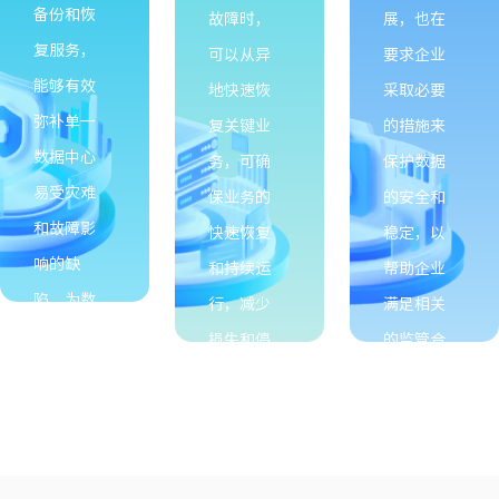
备份和恢
故障时，
展，也在
复服务，
可以从异
要求企业
能够有效
地快速恢
采取必要
弥补单一
复关键业
的措施来
数据中心
务，可确
保护数据
易受灾难
保业务的
的安全和
和故障影
快速恢复
稳定，以
响的缺
和持续运
帮助企业
陷，为数
行，减少
满足相关
据安全添
损失和停
的监管合
一重保
机时间。
规要求。
障。