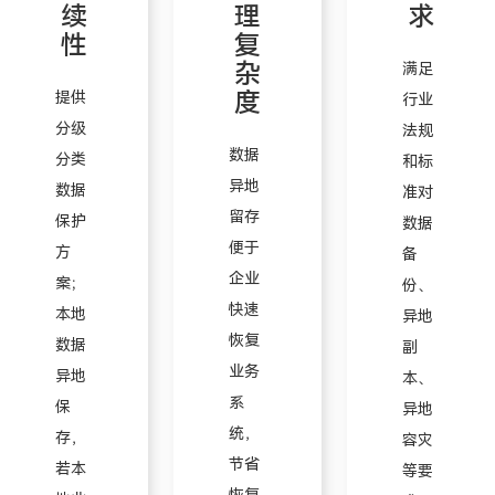
续
理
求
性
复
杂
满足
度
提供
行业
分级
法规
数据
分类
和标
异地
数据
准对
留存
保护
数据
便于
方
备
企业
案；
份、
快速
本地
异地
恢复
数据
副
业务
异地
本、
系
保
异地
统，
存，
容灾
节省
若本
等要