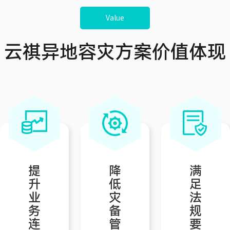
Value
云祺异地容灾方案价值体现
提
降
满
升
低
足
业
灾
法
务
备
规
连
管
要