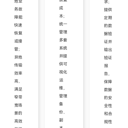
恢复
地业
求；
成
务故
提供
本；
障能
定期
统一
快速
的数
管理
恢复
据验
多套
或接
证并
系统
管；
输出
并提
异地
验证
供可
传输
报
视化
效率
告，
运
高，
保障
维，
满足
数据
管理
窄带
的安
备
宽场
全性
份、
景的
和合
副
高效
规性