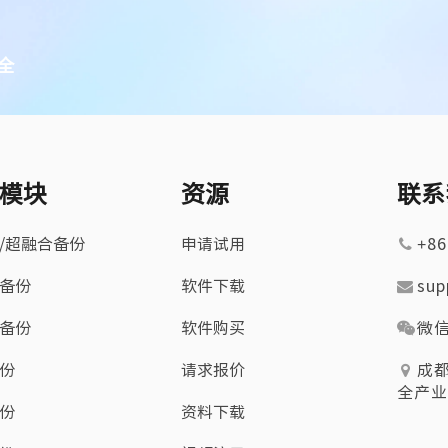
全
模块
资源
联系
/超融合备份
申请试用
+86
备份
软件下载
sup
备份
软件购买
微
份
请求报价
成
全产业
份
资料下载